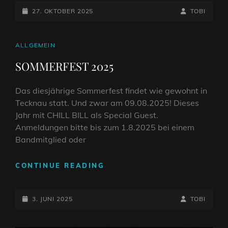
POSTED-
KRONE
BY
BYLINE
27. OKTOBER 2025
TOBI
ON
LINE
CAT
ALLGEMEIN
LINKS
SOMMERFEST 2025
Das diesjährige Sommerfest findet wie gewohnt in
Tecknau statt. Und zwar am 09.08.2025! Dieses
Jahr mit CHILL BILL als Special Guest.
Anmeldungen bitte bis zum 1.8.2025 bei einem
Bandmitglied oder
SOMMERFEST
CONTINUE READING
2025
POSTED-
BY
BYLINE
3. JUNI 2025
TOBI
ON
LINE