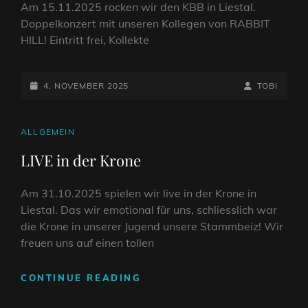
Am 15.11.2025 rocken wir den KBB in Liestal.
Doppelkonzert mit unseren Kollegen von RABBIT
HILL! Eintritt frei, Kollekte
POSTED-
BY
BYLINE
4. NOVEMBER 2025
TOBI
ON
LINE
CAT
ALLGEMEIN
LINKS
LIVE in der Krone
Am 31.10.2025 spielen wir live in der Krone in
Liestal. Das wir emotional für uns, schliesslich war
die Krone in unserer Jugend unsere Stammbeiz! Wir
freuen uns auf einen tollen
LIVE
CONTINUE READING
IN
DER