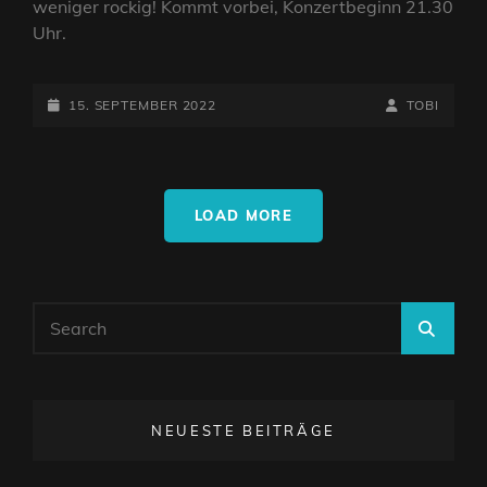
weniger rockig! Kommt vorbei, Konzertbeginn 21.30
Uhr.
POSTED-
BY
BYLINE
15. SEPTEMBER 2022
TOBI
ON
LINE
LOAD MORE
Search
SEA
for:
NEUESTE BEITRÄGE