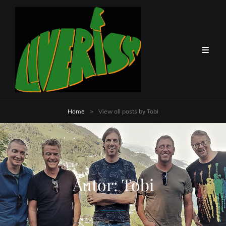
Home
>
View all posts by
Tobi
Autor:
Tobi