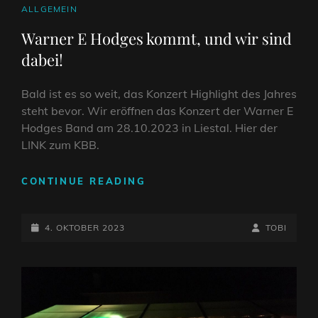
CAT
ALLGEMEIN
LINKS
Warner E Hodges kommt, und wir sind
dabei!
Bald ist es so weit, das Konzert Highlight des Jahres
steht bevor. Wir eröffnen das Konzert der Warner E
Hodges Band am 28.10.2023 in Liestal. Hier der
LINK zum KBB.
WARNER
CONTINUE READING
E
HODGES
POSTED-
KOMMT,
BY
BYLINE
4. OKTOBER 2023
TOBI
UND
ON
LINE
WIR
SIND
DABEI!