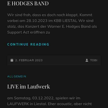
E HODGES BAND
Wir sind froh, dass es doch noch klappt. Kommt
vorbei am 28.10.2023 im KBB LIESTAL Wir sind
stolz, das Konzert der Warner E. Hodges Band als
Support Act eröffnen zu
NEUES
CONTINUE READING
DATUM!!
KONZERT
POSTED-
DER
BY
BYLINE
2. FEBRUAR 2023
TOBI
WARNER
ON
LINE
E
HODGES
CAT
ALLGEMEIN
BAND
LINKS
LIVE im Laufwerk
am Samstag, 03.12.2022, spielen wir im
LAUFWERK in Liestal. Eher acoustic, aber nicht