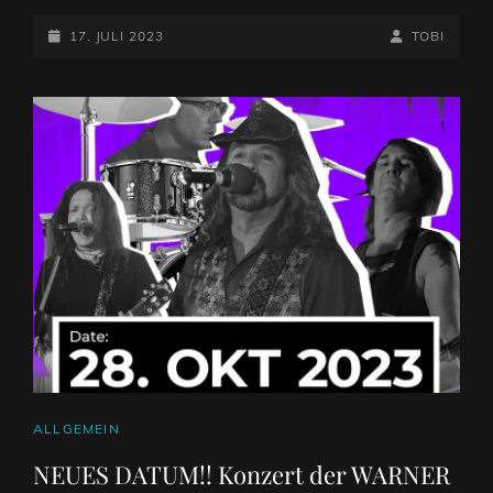
POSTED-
BY
BYLINE
17. JULI 2023
TOBI
ON
LINE
CAT
ALLGEMEIN
LINKS
NEUES DATUM!! Konzert der WARNER