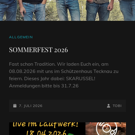
CAT
ALLGEMEIN
LINKS
SOMMERFEST 2026
Fast schon Tradition. Wir laden Euch ein, am
08.08.2026 mit uns im Schützenhaus Tecknau zu
feiern. Dieses Jahr dabei: SKARUSSEL!
Anmeldungen bitte bis 31.7.26
POSTED-
BY
BYLINE
7. JULI 2026
TOBI
ON
LINE